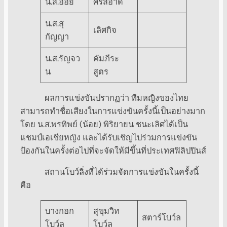
น.ส.อ้อย
ศรีสอาด
น.ส.สุ
เลิศกิจ
กัญญา
น.ส.รัญจว
คัมภีระ
น
สูตร
ผลการแข่งขันปรากฏว่า ทีมหญิงของไทย
สามารถทำชื่อเสียงในการแข่งขันครั้งนี้เป็นอย่างมาก
โดย น.ส.พรทิพย์ (น้อย) พิริยายน ชนะเลิศได้เป็น
แชมป์เอเชียหญิง และได้รับเชิญไปร่วมการแข่งขัน
ป้องกันในครั้งต่อไปที่จะจัดให้มีขึ้นที่ประเทศฟิลิปปินส์
สถานโบว์ลิ่งที่ได้ร่วมจัดการแข่งขันในครั้งนี้
คือ
บางกอก
สุขุมวิท
สตาร์โบว์ล
โบว์ล
โบว์ล