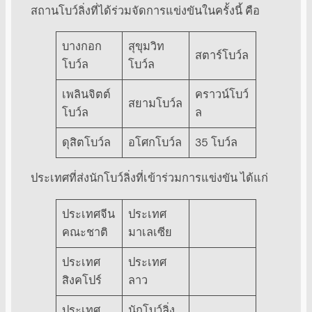
สถานโบว์ลิ่งที่ได้ร่วมจัดการแข่งขันในครั้งนี้ คือ
บางกอก
สุขุมวิท
สตาร์โบว์ล
โบว์ล
โบว์ล
เพลินจิตต์
คราวน์โบว์
สยามโบว์ล
โบว์ล
ล
ดุสิตโบว์ล
อโศกโบว์ล
35 โบว์ล
ประเทศที่ส่งนักโบว์ลิ่งที่เข้าร่วมการแข่งขัน ได้แก่
ประเทศจีน
ประเทศ
คณะชาติ
มาเลเซีย
ประเทศ
ประเทศ
สิงคโปร์
ลาว
ประเทศ
นักโบว์ลิ่ง