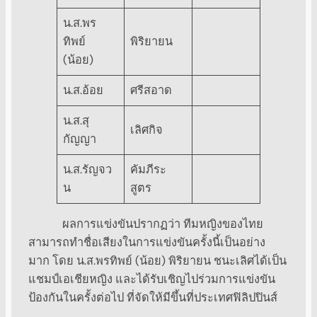
น.ส.พร
ทิพย์
พิริยายน
(น้อย)
น.ส.อ้อย
ศรีสอาด
น.ส.สุ
เลิศกิจ
กัญญา
น.ส.รัญจว
คัมภีระ
น
สูตร
ผลการแข่งขันปรากฏว่า ทีมหญิงของไทย
สามารถทำชื่อเสียงในการแข่งขันครั้งนี้เป็นอย่าง
มาก โดย น.ส.พรทิพย์ (น้อย) พิริยายน ชนะเลิศได้เป็น
แชมป์เอเชียหญิง และได้รับเชิญไปร่วมการแข่งขัน
ป้องกันในครั้งต่อไป ที่จัดให้มีขึ้นที่ประเทศฟิลิปปินส์