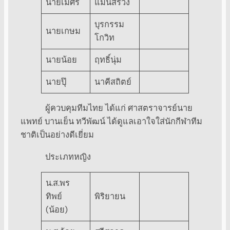
นายเมศร
แมนสรวง
บุรกรรม
นายเกษม
โกวิท
นายน้อย
ฤทธิ์นุ่ม
นายปุ๊
นาคีสถิตย์
ผู้ควบคุมทีมไทย ได้แก่ ศาสตราจารย์นาย
แพทย์ บานเย็น ทวีพัฒน์ ได้ดูแลเอาใจใส่นักกีฬาทีม
ชาติเป็นอย่างดีเยี่ยม
ประเภทหญิง
น.ส.พร
ทิพย์
พิริยายน
(น้อย)