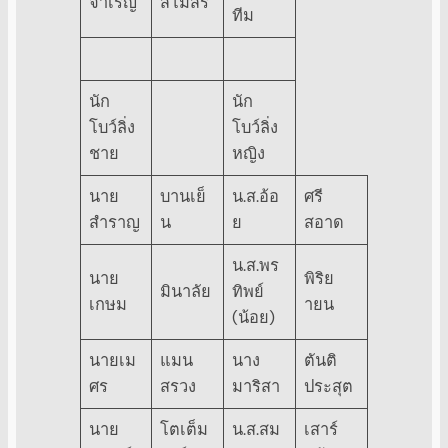
จำเริญ
สโมสร
ทีม
นัก
นัก
โบว์ลิ่ง
โบว์ลิ่ง
ชาย
หญิง
นาย
บานเย็
น.ส.อ้อ
ศรี
สำราญ
น
ย
สอาด
น.ส.พร
นาย
พิริย
มินาลัย
ทิพย์
เกษม
ายน
(น้อย)
นายเม
แมน
นาง
ตันติ
ศร
สรวง
มาริสา
ประสุต
นาย
โตเต็ม
น.ส.สม
เสาร์