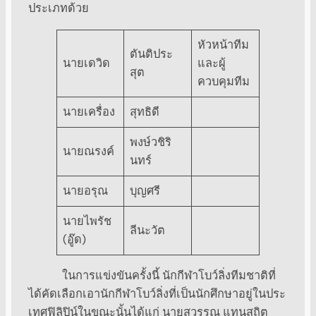
ประเภทด้วย
หัวหน้าทีม
ตันติประ
นายเดวิด
และผู้
สุต
ควบคุมทีม
นายเครื่อง
สุทธิดี
พงษ์วชิริ
นายณรงค์
นทร์
นายอรุณ
บุญศรี
นายไพรัช
ลีนะวัต
(อู๊ด)
ในการแข่งขันครั้งนี้ นักกีฬาโบว์ลิ่งทีมชาติที่
ได้คัดเลือกเอานักกีฬาโบว์ลิ่งที่เป็นนักศึกษาอยู่ในประ
เทศฟิลิปิน์ในขณะนั้นได้แก่ นายสุวรรณ แทนสถิต