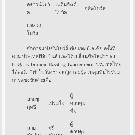
คราวน์โบว์
เพลินจิตต์
ดุสิตโบว์ล
ล
โบว์ล
และ 35
โบว์ล
จัดการแข่งขันโบว์ลิ่งชิงแชมป์เอเชีย ครั้งที่
6 ณ ประเทศฟิลิปปินส์ และได้เปลี่ยนชื่อใหม่ว่า 1st
F.I.Q. Invitational Bowling Tournament ประเทศไทย
ได้ส่งนักกีฬาโบว์ลิ่งชายหญิงและผู้ควบคุมทีมไปร่วม
การแข่งขันด้วยคือ
ผู้
นายชู
เปรมใจ
ควบคุม
ฤทธิ์
ทีม
ผู้
นาย
ศรี
ควบคุม