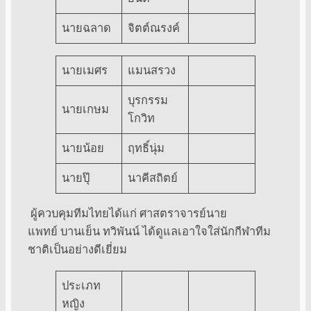
นายฉลาด
จิตต์ณรงค์
นายเมศร
แมนสรวง
บุรกรรม
นายเกษม
โกวิท
นายน้อย
ฤทธิ์นุ่ม
นายปุ๊
นาคีสถิตย์
ผู้ควบคุมทีมไทยได้แก่ ศาสตราจารย์นาย
แพทย์ บานเย็น ทวิพันน์ ได้ดูแลเอาใจใส่นักกีฬาทีม
ชาติเป็นอย่างดีเยี่ยม
ประเภท
หญิง