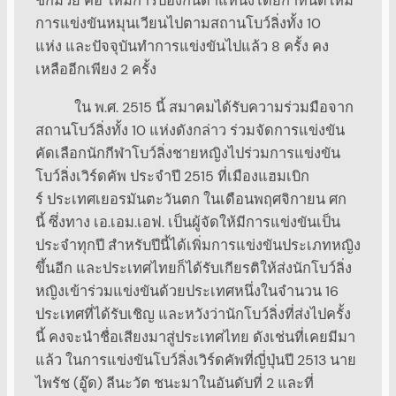
ชกมวย คือ ให้มีการป้องกันตำแหน่งโดยกำหนดให้มี
การแข่งขันหมุนเวียนไปตามสถานโบว์ลิ่งทั้ง 10
แห่ง และปัจจุบันทำการแข่งขันไปแล้ว 8 ครั้ง คง
เหลืออีกเพียง 2 ครั้ง
ใน พ.ศ. 2515 นี้ สมาคมได้รับความร่วมมือจาก
สถานโบว์ลิ่งทั้ง 10 แห่งดังกล่าว ร่วมจัดการแข่งขัน
คัดเลือกนักกีฬาโบว์ลิ่งชายหญิงไปร่วมการแข่งขัน
โบว์ลิ่งเวิร์ดคัพ ประจำปี 2515 ที่เมืองแฮมเบิก
ร์ ประเทศเยอรมันตะวันตก ในเดือนพฤศจิกายน ศก
นี้ ซึ่งทาง เอ.เอม.เอฟ. เป็นผู้จัดให้มีการแข่งขันเป็น
ประจำทุกปี สำหรับปีนี้ได้เพิ่มการแข่งขันประเภทหญิง
ขึ้นอีก และประเทศไทยก็ได้รับเกียรติให้ส่งนักโบว์ลิ่ง
หญิงเข้าร่วมแข่งขันด้วยประเทศหนึ่งในจำนวน 16
ประเทศที่ได้รับเชิญ และหวังว่านักโบว์ลิ่งที่ส่งไปครั้ง
นี้ คงจะนำชื่อเสียงมาสู่ประเทศไทย ดังเช่นที่เคยมีมา
แล้ว ในการแข่งขันโบว์ลิ่งเวิร์ดคัพที่ญี่ปุ่นปี 2513 นาย
ไพรัช (อู๊ด) ลีนะวัต ชนะมาในอันดับที่ 2 และที่