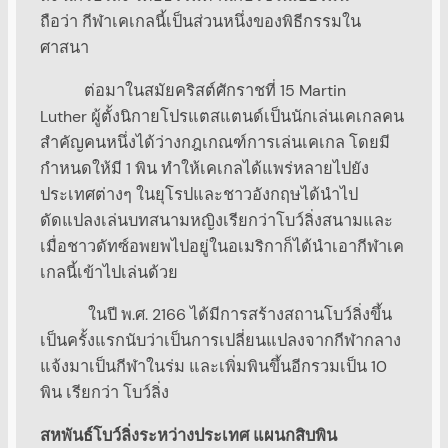
ถือว่า กีฬาเคเกลนี้เป็นส่วนหนึ่งของพิธีกรรมใน
ศาสนา
ต่อมาในสมัยคริสต์ศักราชที่ 15 Martin
Luther ผู้ตั้งนิกายโปรแตสแตนด์เป็นนักเล่นเคเกลคน
สำคัญคนหนึ่งได้ว่างกฎเกณฑ์การเล่นเคเกล โดยมี
กำหนดให้มี 1 พิน ทำให้เคเกลได้แพร่หลายไปยัง
ประเทศต่างๆ ในยุโรปและชาวอังกฤษได้นำไป
ดัดแปลงเล่นบทสนามหญิงเรียกว่าโบว์ลิ่งสนามและ
เมื่อชาวดัทซ์อพยพไปอยู่ในอเมริกาก็ได้นำเอากีฬาเค
เกลนี้เข้าไปเล่นด้วย
ในปี พ.ศ. 2166 ได้มีการสร้างสถานโบว์ลิ่งขึ้น
เป็นครั้งแรกนับว่าเป็นการเปลี่ยนแปลงจากกีฬากลาง
แจ้งมาเป็นกีฬาในร่ม และเพิ่มพินขึ้นอีกรวมเป็น 10
พิน เรียกว่า โบว์ลิ่ง
สหพันธ์โบว์ลิ่งระหว่างประเทศ แผนกสิบพิน