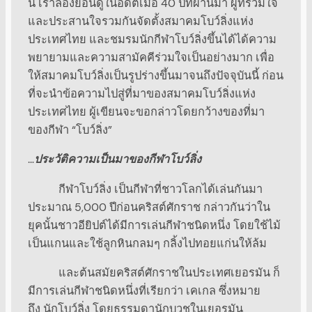
นี้ เราลองย้อนดูในอดีตเมื่อ 40 ปีที่ผ่านมา ผู้ที่รวมใจ
และประสานใจรวมกันจัดตั้งสมาคมโบว์ลิ่งแห่ง
ประเทศไทย และชมรมนักกีฬาโบว์ลิ่งขึ้นได้ได้ความ
พยายามและความสามัคคีร่วมใจเป็นอย่างมาก เพื่อ
ให้สมาคมโบว์ลิ่งเป็นรูปร่างขึ้นมาจนถึงปัจจุบันนี้ ก่อน
ที่จะนำข้อความไปสู่ที่มาของสมาคมโบว์ลิ่งแห่ง
ประเทศไทย ผู้เขียนจะขอกล่าวโดยกว้างของที่มา
ของกีฬา “โบว์ลิ่ง”
…
ประวัติความเป็นมาของกีฬาโบว์ลิ่ง
กีฬาโบว์ลิ่ง เป็นกีฬาที่ชาวโลกได้เล่นกันมา
ประมาณ 5,000 ปีก่อนคริสต์ศักราช กล่าวกันว่าใน
ยุคนั้นชาวอียิปต์ได้มีการเล่นกีฬาชนิดหนึ่ง โดยใช้ไม้
เป็นแกนและใช้ลูกหินกลมๆ กลิ้งไปทอยแก่นให้ล้ม
และต้นสมัยคริสต์ศักราชในประเทศเยอรมัน ก็
มีการเล่นกีฬาชนิดหนึ่งที่เรียกว่า เคเกล ซึ่งหมาย
ถึง นักโบว์ลิ่ง โดยธรรมดานักบวชในเยอรมัน