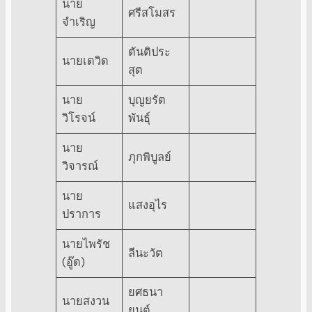
นาย
ศรีสโมสร
จำเริญ
ตันติประ
นายเดวิด
สุต
นาย
บุญยรัต
วิโรจน์
พันธุ์
นาย
ภุกพิบูลย์
วิจารณ์
นาย
แสงอุไร
ปราการ
นายไพรัช
ลีนะวัต
(อู๊ด)
ยศธนา
นายสงวน
ยนต์