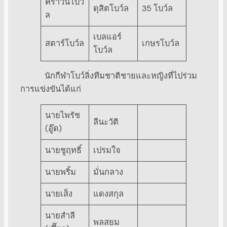
คราวน์โบว์
ดุสิตโบว์ล
35 โบว์ล
ล
เบลแอร์
สตาร์โบว์ล
เกษรโบว์ล
โบว์ล
นักกีฬาโบว์ลิ่งทีมชาติชายและหญิงที่ไปร่วม
การแข่งขันได้แก่
นายไพรัช
ลีนะวัติ
(อู๊ด)
นายชูฤทธิ์
เปรมใจ
นายพริ้ม
มั่นกลาง
นายเส็ง
แดงสกุล
นายสำลี
พลสยม