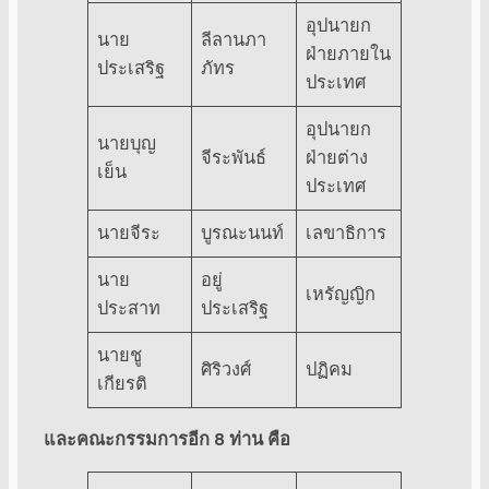
อุปนายก
นาย
ลีลานภา
ฝ่ายภายใน
ประเสริฐ
ภัทร
ประเทศ
อุปนายก
นายบุญ
จีระพันธ์
ฝ่ายต่าง
เย็น
ประเทศ
นายจีระ
บูรณะนนท์
เลขาธิการ
นาย
อยู่
เหรัญญิก
ประสาท
ประเสริฐ
นายชู
ศิริวงศ์
ปฏิคม
เกียรติ
และคณะกรรมการอีก
8 ท่าน คือ