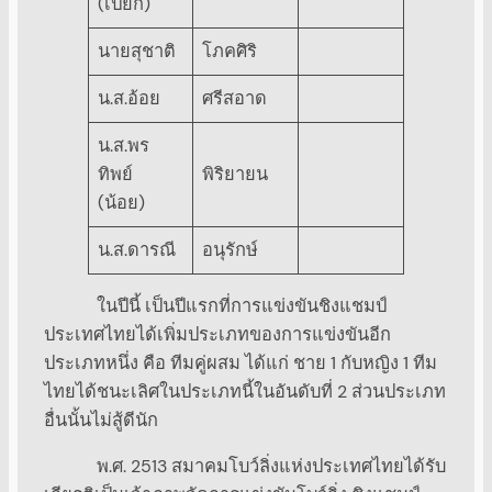
(เปี๊ยก)
นายสุชาติ
โภคศิริ
น.ส.อ้อย
ศรีสอาด
น.ส.พร
ทิพย์
พิริยายน
(น้อย)
น.ส.ดารณี
อนุรักษ์
ในปีนี้ เป็นปีแรกที่การแข่งขันชิงแชมป์
ประเทศไทยได้เพิ่มประเภทของการแข่งขันอีก
ประเภทหนึ่ง คือ ทีมคู่ผสม ได้แก่ ชาย 1 กับหญิง 1 ทีม
ไทยได้ชนะเลิศในประเภทนี้ในอันดับที่ 2 ส่วนประเภท
อื่นนั้นไม่สู้ดีนัก
พ.ศ. 2513 สมาคมโบว์ลิ่งแห่งประเทศไทยได้รับ