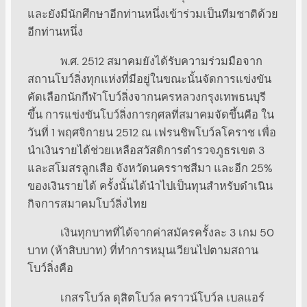
และยังมีนักศึกษาอีกท่านหนึ่งเข้าร่วมเป็นทีมชาติด้วย
อีกท่านหนึ่ง
พ.ศ. 2512 สมาคมยังได้รับความร่วมมือจาก
สถานโบว์ลิ่งทุกแห่งที่มีอยู่ในขณะนั้นจัดการแข่งขัน
คัดเลือกนักกีฬาโบว์ลิ่งจากนครหลวงกรุงเทพธนบุรี
ขึ้น การแข่งขันโบว์ลิ่งการกุศลที่สมาคมจัดขึ้นคือ ใน
วันที่ 1 พฤศจิกายน 2512 ณ เฟรนชิพโบว์ลโคราช เพื่อ
นำเงินรายได้ช่วยเหลือสวัสดิการตำรวจภูธรเขต 3
และสโมสรลูกเสือ จังหวัดนครราชสีมา และอีก 25%
ของเงินรายได้ ครั้งนั้นได้นำไปเป็นทุนสำหรับดำเนิน
กิจการสมาคมโบว์ลิ่งไทย
เงินทุกบาทที่ได้จากค่าสมัครครั้งละ 3 เกม 50
บาท (ห้าสิบบาท) ที่ทำการหมุนเวียนไปตามสถาน
โบว์ลิ่งคือ
เกสรโบว์ล ดุสิตโบว์ล คราวน์โบว์ล เบลแอร์