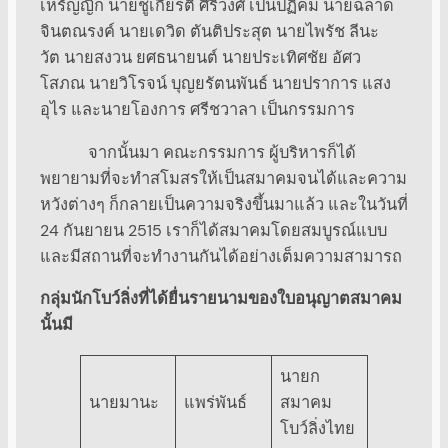
เหรัญญิก นายชูเกียรติ ศิริวงศ์ เป็นปฏิคม นายฉลาด
จินตณรงค์ นายเดวิด ตันติประสุต นายไพรัช ลีนะ
วัต นายสงวน ยศธนายนต์ นายประเทิศชัย อัศว
โสภณ นายวิโรจน์ บุญยรัตนพันธ์ นายปราการ แสง
อุไร และนายโองการ ศรีชวาลา เป็นกรรมการ
จากนั้นมา คณะกรรมการ ผู้บริหารก็ได้
พยายามที่จะทำสโมสรให้เป็นสมาคมจนได้และความ
หวังต่างๆ ก็กลายเป็นความจริงขึ้นมาแล้ว และในวันที่
24 กันยายน 2515 เราก็ได้สมาคมโดยสมบูรณ์แบบ
และมีสถานที่จะทำงานกันได้อย่างเต็มความสามารถ
กลุ่มนักโบว์ลิ่งที่ได้ยื่นรายนามของใบอนุญาตสมาคม
นั้นมี
นายก
นายมานะ
แพร่พันธ์
สมาคม
โบว์ลิ่งไทย